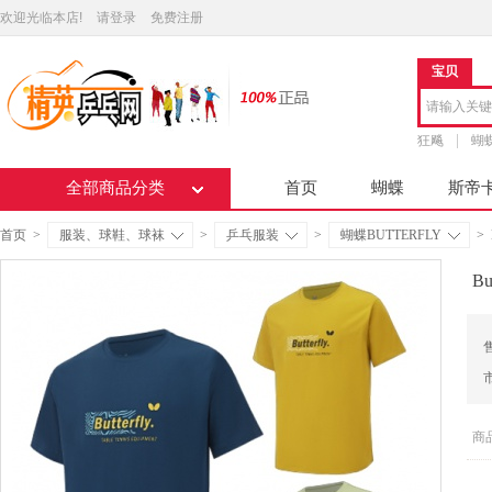
欢迎光临本店!
请登录
免费注册
宝贝
狂飚
蝴
全部商品分类
首页
蝴蝶
斯帝
首页
>
服装、球鞋、球袜
>
乒乓服装
>
蝴蝶BUTTERFLY
>
B
商