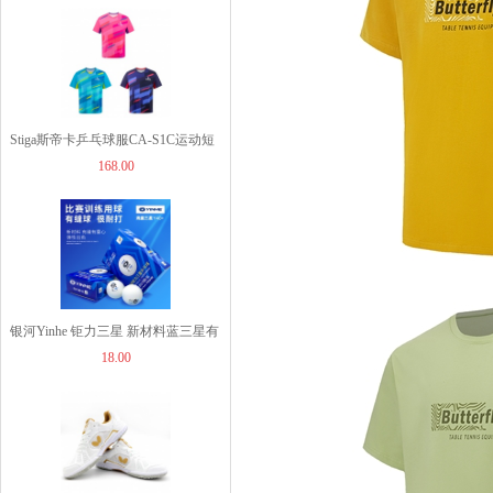
49.00
色可选
Stiga斯帝卡乒乓球服CA-S1C运动短
JOOLA优拉雨果同款乒...
168.00
袖T恤吸湿排汗速干透气乒乓球衣比
1260.00
赛服 3色可选
JOOLA优拉雨果同款乒...
银河Yinhe 钜力三星 新材料蓝三星有
960.00
18.00
缝乒乓球 6粒装
JOOLA优拉雨果乒乓球...