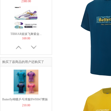
2380.00
TIBHAR挺拔飞舞紫金...
169.00
购买了该商品的用户还购买了
【非正常底板尺寸】But...
60.00
Butterfly蝴蝶乒乓球服BWH847樊振
210.00
东同款运动T恤短袖比赛服运动衫4
JOOLA优拉乒乓球拍套...