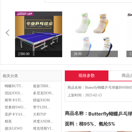
2380.00
28.00
1
七二九729乒乓球台专业...
Butterfly蝴蝶乒...
S
规格参数
商品
相关分类
蝴蝶BUTT...
挺拔TIBH...
优拉JOOL...
多尼克DON...
上架时间：2025-02-13
斯帝卡STI...
骄猛XIOM
28.00
世奥得SWO...
李宁LINI...
Butterfly蝴蝶乒...
商品名称：
Butterfly蝴蝶
亚萨卡YAS...
大和TSP
精英
岸度ANDR...
面料：棉95%、氨纶5%
Butterfly蝴蝶乒...
捷沃GEWO
维克塔斯VI...