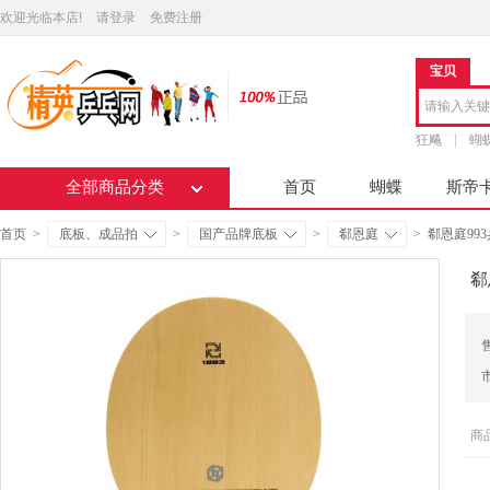
欢迎光临本店!
请登录
免费注册
宝贝
狂飚
蝴
全部商品分类
首页
蝴蝶
斯帝
首页
>
底板、成品拍
>
国产品牌底板
>
郗恩庭
>
郗恩庭99
郗
商