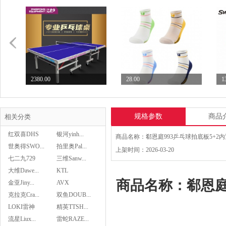
2380.00
28.00
1
七二九729乒乓球台专业...
Butterfly蝴蝶乒...
S
规格参数
商品
相关分类
红双喜DHS
银河yinh...
世奥得SWO...
拍里奥Pal...
上架时间：2026-03-20
七二九729
三维Sanw...
28.00
大维Dawe...
KTL
Butterfly蝴蝶乒...
商品名称：郗恩庭
金亚Jiny...
AVX
克拉克Cra...
双鱼DOUB...
LOKI雷神
精英TTSH...
流星Liux...
雷蛇RAZE...