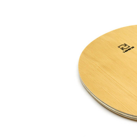
【非正常底板尺寸】But...
60.00
JOOLA优拉乒乓球拍套...
49.00
JOOLA优拉雨果同款乒...
1260.00