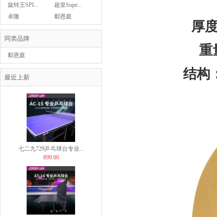
Asics亚瑟士乒乓球鞋...
旋转王SPI...
超皇Supe...
439.00
卓隆
郗恩庭
厚度
同类品牌
重
郗恩庭
结构
Butterfly蝴蝶乒...
最近上新
29.00
七二九729乒乓球台专业...
899.00