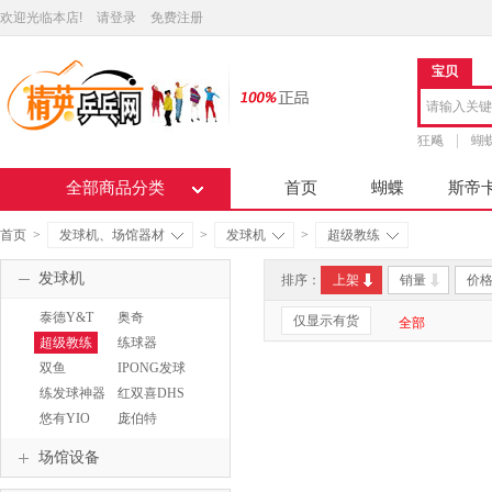
欢迎光临本店!
请登录
免费注册
宝贝
狂飚
蝴
全部商品分类
首页
蝴蝶
斯帝
首页
>
发球机、场馆器材
>
发球机
>
超级教练
发球机
排序：
上架
销量
价
泰德Y&T
奥奇
仅显示有货
全部
OUKEI
超级教练
练球器
双鱼
IPONG发球
DOUBLEFISH
机
练发球神器
红双喜DHS
悠有YIO
庞伯特
pangbot
场馆设备