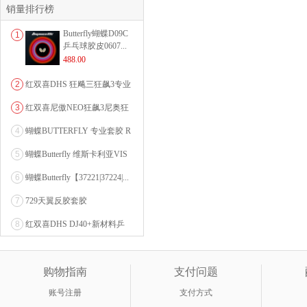
销量排行榜
Butterfly蝴蝶D09C
1
乒乓球胶皮0607...
488.00
2
红双喜DHS 狂飚三狂飙3专业
乒乓球粘性反胶套胶...
3
红双喜尼傲NEO狂飙3尼奥狂
3狂飚三（含37度柔...
4
蝴蝶BUTTERFLY 专业套胶 R
OZENA（...
5
蝴蝶Butterfly 维斯卡利亚VIS
CARI...
6
蝴蝶Butterfly【37221|37224|...
7
729天翼反胶套胶
8
红双喜DHS DJ40+新材料乒
乓球 WTT系列...
购物指南
支付问题
账号注册
支付方式