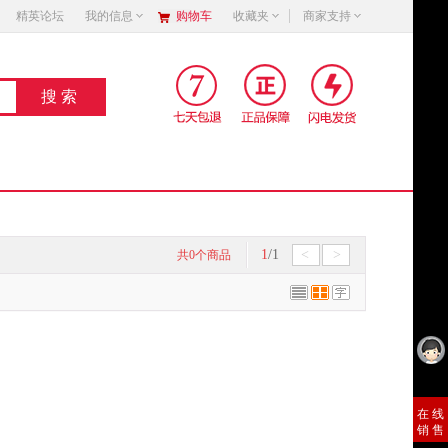
精英论坛
我的信息
购物车
收藏夹
商家支持
1
/1
<
>
共
0
个商品
销 售
在 线
销 售