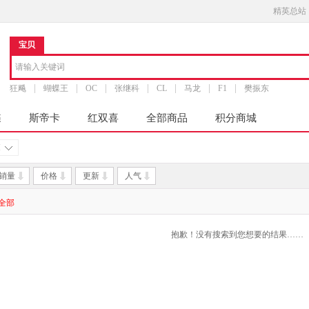
精英总站
宝贝
狂飚
蝴蝶王
OC
张继科
CL
马龙
F1
樊振东
蝶
斯帝卡
红双喜
全部商品
积分商城
M
销量
价格
更新
人气
全部
抱歉！没有搜索到您想要的结果……