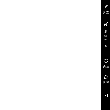
调 查
在 线
调 查
购
物
车
0
关 注
关注
店铺
收 藏
收 藏
商 品
官 方
微 信