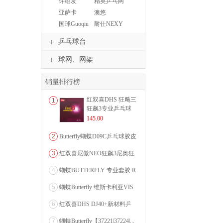
许绍发
精英乒乓网
亚萨卡
澳悠
Yasaka
OWNWIN
国球Guoqiu
耐仕NEXY
乒乓球台
球网、网架
销量排行榜
红双喜DHS 狂飚三
1
狂飙3专业乒乓球
粘性反胶套胶...
145.00
2
Butterfly蝴蝶D09C乒乓球胶皮
0607...
3
红双喜尼傲NEO狂飙3尼奥狂
3狂飚三（含37度柔...
4
蝴蝶BUTTERFLY 专业套胶 R
OZENA（...
5
蝴蝶Butterfly 维斯卡利亚VIS
CARI...
6
红双喜DHS DJ40+新材料乒
乓球 WTT系列...
7
蝴蝶Butterfly【37221|37224|...