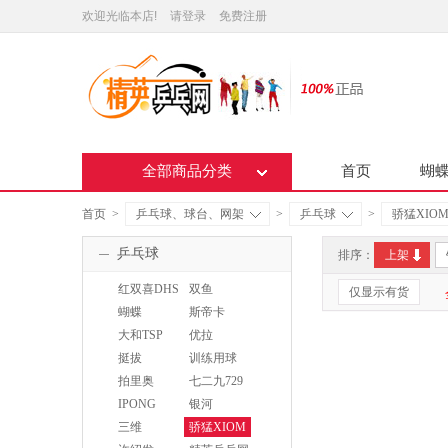
欢迎光临本店!
请登录
免费注册
全部商品分类
首页
蝴
首页
>
乒乓球、球台、网架
>
乒乓球
>
骄猛XIO
乒乓球
排序：
上架
红双喜DHS
双鱼
仅显示有货
DOUBLEFISH
蝴蝶
斯帝卡
BUTTERFLY
STIGA
大和TSP
优拉
JOOLA
挺拔
训练用球
TIBHAR
拍里奥
七二九729
IPONG
银河
YINHE
三维
骄猛XIOM
SANWEI