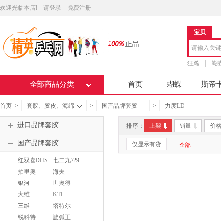
欢迎光临本店!
请登录
免费注册
宝贝
狂飚
蝴
全部商品分类
首页
蝴蝶
斯帝
首页
>
套胶、胶皮、海绵
>
国产品牌套胶
>
力度LD
进口品牌套胶
排序：
上架
销量
价
国产品牌套胶
仅显示有货
全部
红双喜DHS
七二九729
拍里奥
海夫
PALIO
HAIFU
银河
世奥得
YINHE
SWORD
大维
KTL
DAWEI
三维
塔特尔
SANWEI
TUTTLE
锐科特
旋弧王