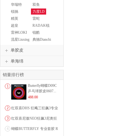
REACTOR
华瑞特
双鱼
HUARUITE
DoubleFish
锐驰
力度LD
REACH
精英
雷蛇
RAZER
超皇
RADAK锐
Superkaiser
酷
雷神LOKI
锐酷
RADAK
流星Liuxing
典驰Dianchi
单胶皮
单海绵
销量排行榜
Butterfly蝴蝶D09C
1
乒乓球胶皮0607...
488.00
2
红双喜DHS 狂飚三狂飙3专业
乒乓球粘性反胶套胶...
3
红双喜尼傲NEO狂飙3尼奥狂
3狂飚三（含37度柔...
4
蝴蝶BUTTERFLY 专业套胶 R
OZENA（...