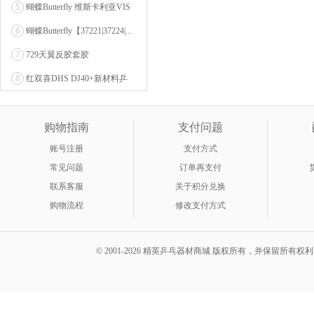
5
蝴蝶Butterfly 维斯卡利亚VIS
CARI...
6
蝴蝶Butterfly【37221|37224|...
7
729天翼反胶套胶
8
红双喜DHS DJ40+新材料乒
乓球 WTT系列...
购物指南
支付问题
账号注册
支付方式
常见问题
订单再支付
联系客服
关于积分兑换
购物流程
修改支付方式
© 2001-2026 精英乒乓器材商城 版权所有，并保留所有权利。 A