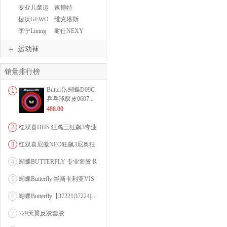
SUNFLEX
YASAKA
专业儿童运
速博特
动鞋
捷沃GEWO
维克塔斯
VICTAS
李宁Lining
耐仕NEXY
运动袜
销量排行榜
Butterfly蝴蝶D09C
1
乒乓球胶皮0607...
488.00
2
红双喜DHS 狂飚三狂飙3专业
乒乓球粘性反胶套胶...
3
红双喜尼傲NEO狂飙3尼奥狂
3狂飚三（含37度柔...
4
蝴蝶BUTTERFLY 专业套胶 R
OZENA（...
5
蝴蝶Butterfly 维斯卡利亚VIS
CARI...
6
蝴蝶Butterfly【37221|37224|...
7
729天翼反胶套胶