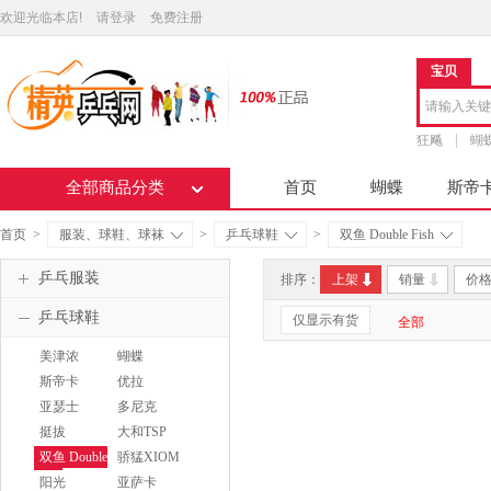
欢迎光临本店!
请登录
免费注册
宝贝
狂飚
蝴
全部商品分类
首页
蝴蝶
斯帝
首页
>
服装、球鞋、球袜
>
乒乓球鞋
>
双鱼 Double Fish
乒乓服装
排序：
上架
销量
价
乒乓球鞋
仅显示有货
全部
美津浓
蝴蝶
MIZUNO
BUTTERFLY
斯帝卡
优拉
STIGA
JOOLA
亚瑟士
多尼克
ASICS
DONIC
挺拔
大和TSP
TIBHAR
双鱼 Double
骄猛XIOM
Fish
阳光
亚萨卡