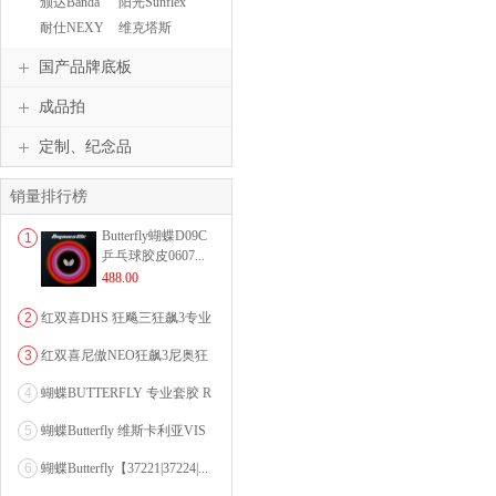
颁达Banda
阳光Sunflex
耐仕NEXY
维克塔斯
VICTAS
国产品牌底板
成品拍
定制、纪念品
销量排行榜
Butterfly蝴蝶D09C
1
乒乓球胶皮0607...
488.00
2
红双喜DHS 狂飚三狂飙3专业
乒乓球粘性反胶套胶...
3
红双喜尼傲NEO狂飙3尼奥狂
3狂飚三（含37度柔...
4
蝴蝶BUTTERFLY 专业套胶 R
OZENA（...
5
蝴蝶Butterfly 维斯卡利亚VIS
CARI...
6
蝴蝶Butterfly【37221|37224|...