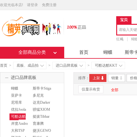
欢迎光临本店!
请登录
免费注册
宝贝
狂飚
蝴
全部商品分类
首页
蝴蝶
斯帝
首页
>
底板、成品拍
>
进口品牌底板
>
可酷达酷KKT
进口品牌底板
排序：
上架
销量
价
蝴蝶
斯帝卡Stiga
仅显示有货
全部
Butterfly
亚萨卡
多尼克
Yasaka
Donic
尼塔库
达克Darker
Nittaku
优拉Joola
骄猛XIOM
可酷达酷
挺拔Tibhar
KKT
岸度Andro
育康腾
EAKENT
大和TSP
捷沃GEWO