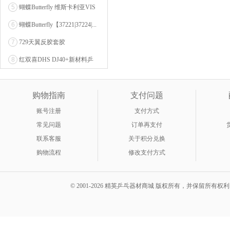
OZENA（...
5
蝴蝶Butterfly 维斯卡利亚VIS
CARI...
6
蝴蝶Butterfly【37221|37224|...
7
729天翼反胶套胶
8
红双喜DHS DJ40+新材料乒
乓球 WTT系列...
购物指南
支付问题
账号注册
支付方式
常见问题
订单再支付
联系客服
关于积分兑换
购物流程
修改支付方式
© 2001-2026 精英乒乓器材商城 版权所有，并保留所有权利。 A