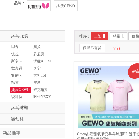
品牌：
杰沃GEWO
乒乓服装
排序：
上架
销量
价
蝴蝶
挺拔
仅显示有货
全部
BUTTERFLY
TIBHAR
优拉
多尼克
JOOLA
DONIC
斯帝卡
骄猛XIOM
STIGA
世奥得
李宁
精
新
SWORD
LINING
亚萨卡
大和TSP
YASAKA
精英
岸度
ANDRO
捷沃GEWO
维克塔斯
VICTAS
锐科特
耐仕NEXY
REACTOR
乒乓球鞋
运动袜
新品推荐
Gewo杰沃甜氧渐变乒乓球服F21速干