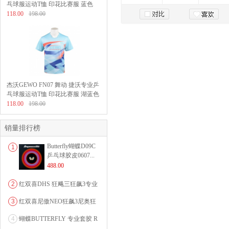
乓球服运动T恤 印花比赛服 蓝色
118.00
198.00
加入购物车
杰沃GEWO FN07 舞动 捷沃专业乒
乓球服运动T恤 印花比赛服 湖蓝色
118.00
198.00
销量排行榜
Butterfly蝴蝶D09C
1
乒乓球胶皮0607...
488.00
2
红双喜DHS 狂飚三狂飙3专业
乒乓球粘性反胶套胶...
3
红双喜尼傲NEO狂飙3尼奥狂
3狂飚三（含37度柔...
4
蝴蝶BUTTERFLY 专业套胶 R