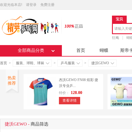
欢迎光临本店!
请登录
免费注册
宝贝
狂飚
蝴
全部商品分类
首页
蝴蝶
斯帝
首页
>
服装、球鞋、球袜
>
乒乓服装
>
捷沃GEWO
热卖
杰沃GEWO FN08 炫彩 捷
推荐
沃专业乒...
128.00
特价：
查看详情
捷沃GEWO -
商品筛选