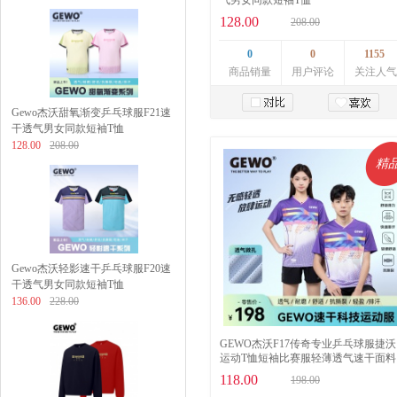
气男女同款短袖T恤
128.00
208.00
0
0
1155
商品销量
用户评论
关注人气
Gewo杰沃甜氧渐变乒乓球服F21速
干透气男女同款短袖T恤
加入购物车
128.00
208.00
精
Gewo杰沃轻影速干乒乓球服F20速
干透气男女同款短袖T恤
136.00
228.00
GEWO杰沃F17传奇专业乒乓球服捷沃
运动T恤短袖比赛服轻薄透气速干面料
118.00
198.00