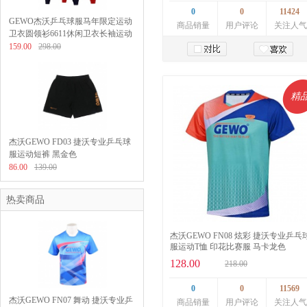
0
0
11424
GEWO杰沃乒乓球服马年限定运动
商品销量
用户评论
关注人气
卫衣圆领衫6611休闲卫衣长袖运动
服男女同款
159.00
298.00
加入购物车
精
杰沃GEWO FD03 捷沃专业乒乓球
服运动短裤 黑金色
86.00
139.00
热卖商品
杰沃GEWO FN08 炫彩 捷沃专业乒乓
服运动T恤 印花比赛服 马卡龙色
128.00
218.00
0
0
11569
杰沃GEWO FN07 舞动 捷沃专业乒
商品销量
用户评论
关注人气