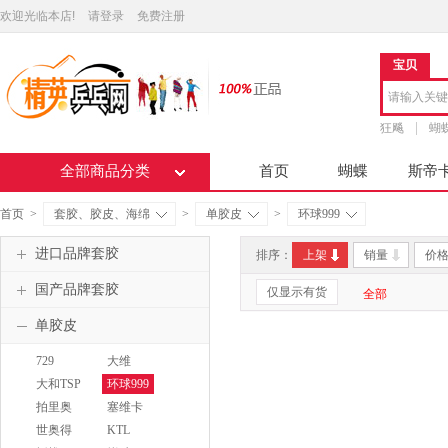
欢迎光临本店!
请登录
免费注册
宝贝
狂飚
蝴
全部商品分类
首页
蝴蝶
斯帝
首页
>
套胶、胶皮、海绵
>
单胶皮
>
环球999
进口品牌套胶
排序：
上架
销量
价
国产品牌套胶
仅显示有货
全部
单胶皮
729
大维
DAWEI
大和TSP
环球999
拍里奥
塞维卡
PALIO
SAVIGA
世奥得
KTL