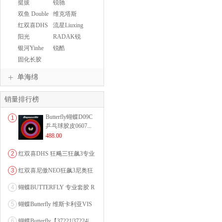
SWORD
挺拔
锐驰
TIBHAR
双鱼 Double
维克塔斯
Fish
VICTAS
红双喜DHS
流星Liuxing
阳光
RADAK锐
SUNFLEX
酷
银河Yinhe
锐酷
RADAK
固化长胶
单海绵
销量排行榜
Butterfly蝴蝶D09C
1
乒乓球胶皮0607...
488.00
2
红双喜DHS 狂飚三狂飙3专业
乒乓球粘性反胶套胶...
3
红双喜尼傲NEO狂飙3尼奥狂
3狂飚三（含37度柔...
4
蝴蝶BUTTERFLY 专业套胶 R
OZENA（...
5
蝴蝶Butterfly 维斯卡利亚VIS
CARI...
6
蝴蝶Butterfly【37221|37224|...