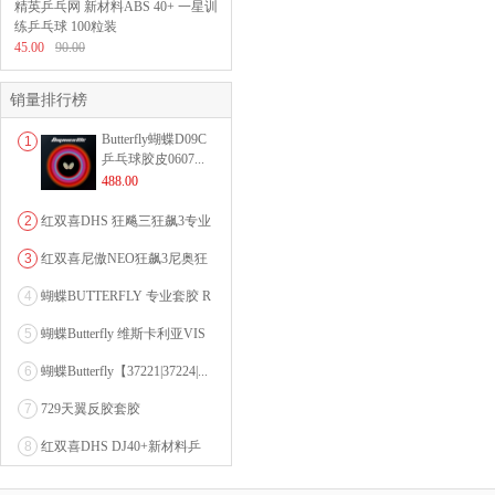
精英乒乓网 新材料ABS 40+ 一星训
练乒乓球 100粒装
45.00
90.00
销量排行榜
Butterfly蝴蝶D09C
1
乒乓球胶皮0607...
488.00
2
红双喜DHS 狂飚三狂飙3专业
乒乓球粘性反胶套胶...
3
红双喜尼傲NEO狂飙3尼奥狂
3狂飚三（含37度柔...
4
蝴蝶BUTTERFLY 专业套胶 R
OZENA（...
5
蝴蝶Butterfly 维斯卡利亚VIS
CARI...
6
蝴蝶Butterfly【37221|37224|...
7
729天翼反胶套胶
8
红双喜DHS DJ40+新材料乒
乓球 WTT系列...