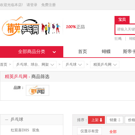
欢迎光临本店!
请登录
免费注册
宝贝
狂飚
蝴
全部商品分类
首页
蝴蝶
斯帝
首页
>
乒乓球、球台、网架
>
乒乓球
>
精英乒乓网
精英乒乓网 -
商品筛选
品牌：
乒乓球
排序：
上架
销量
价
红双喜DHS
双鱼
仅显示有货
全部