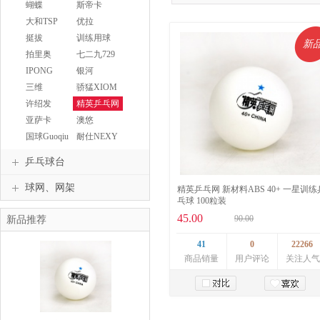
DOUBLEFISH
蝴蝶
斯帝卡
BUTTERFLY
STIGA
大和TSP
优拉
JOOLA
挺拔
训练用球
新
TIBHAR
拍里奥
七二九729
IPONG
银河
YINHE
三维
骄猛XIOM
SANWEI
许绍发
精英乒乓网
亚萨卡
澳悠
Yasaka
OWNWIN
国球Guoqiu
耐仕NEXY
乒乓球台
球网、网架
精英乒乓网 新材料ABS 40+ 一星训练
乓球 100粒装
45.00
90.00
新品推荐
41
0
22266
商品销量
用户评论
关注人气
加入购物车