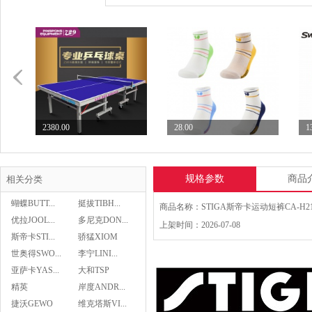
2380.00
28.00
1
七二九729乒乓球台专业...
Butterfly蝴蝶乒...
S
规格参数
商品
相关分类
蝴蝶BUTT...
挺拔TIBH...
优拉JOOL...
多尼克DON...
上架时间：2026-07-08
斯帝卡STI...
骄猛XIOM
28.00
世奥得SWO...
李宁LINI...
Butterfly蝴蝶乒...
亚萨卡YAS...
大和TSP
精英
岸度ANDR...
Asics亚瑟士乒乓球鞋...
捷沃GEWO
维克塔斯VI...