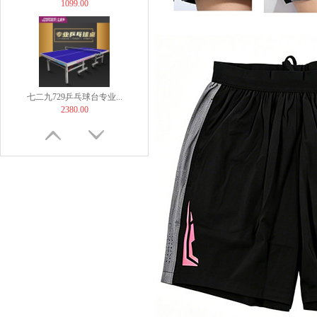
1099.00
七二九729乒乓球台专业...
2380.00
TIBHAR挺拔飞舞紫金...
169.00
【非正常底板尺寸】But...