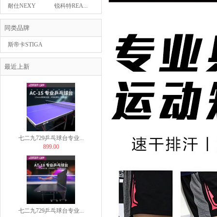
439.00
耐仕NEXY
锐科特REA...
同类品牌
斯帝卡STIGA
Butterfly蝴蝶乒...
最近上新
29.00
七二九729乒乓球台专业...
899.00
七二九729乒乓球台专业...