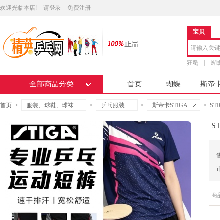
欢迎光临本店!
请登录
免费注册
宝贝
狂飚
蝴
全部商品分类
首页
蝴蝶
斯帝
首页
>
服装、球鞋、球袜
>
乒乓服装
>
斯帝卡STIGA
>
S
S
比
商