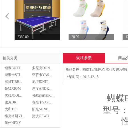
2380.00
28.00
1
七二九729乒乓球台专业...
Butterfly蝴蝶乒...
S
规格参数
商品
相关分类
蝴蝶BUTT...
多尼克DON...
斯帝卡STI...
亚萨卡YAS...
上架时间：2013-12-15
挺拔TIBH...
尼塔库NIT...
28.00
骄猛XIOM
岸度ANDR...
Butterfly蝴蝶乒...
优拉JOOL...
可酷达酷KK...
蝴蝶B
达克DK
赛维卡SAV...
型号：B
大和TSP
阳光SUNF...
Butterfly蝴蝶乒...
维克塔斯VI...
捷沃GEWO
29.00
耐仕NEXY