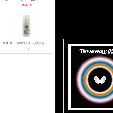
1028.00
30041/30044/24010蝴蝶王VIS芳碳纤
维乒乓球底板
力度LIDU 水溶性胶水 无机胶水
15.00
30ML （白胶）