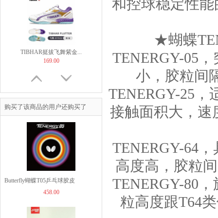
和控球稳定性能
★蝴蝶TE
TIBHAR挺拔飞舞紫金...
TENERGY-0
169.00
小，胶粒间隔
TENERGY-2
购买了该商品的用户还购买了
接触面积大，速度
【非正常底板尺寸】But...
60.00
TENERGY-6
高度高，胶粒间隔
TENERGY-8
Butterfly蝴蝶T05乒乓球胶皮
458.00
（05800）TENERGY 05涩性反胶套
粒高度跟T64
JOOLA优拉乒乓球拍套...
49.00
胶