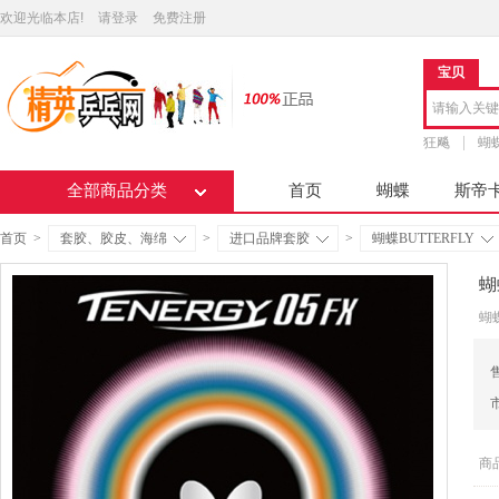
欢迎光临本店!
请登录
免费注册
宝贝
狂飚
蝴
全部商品分类
首页
蝴蝶
斯帝
首页
>
套胶、胶皮、海绵
>
进口品牌套胶
>
蝴蝶BUTTERFLY
蝴
蝴蝶
商