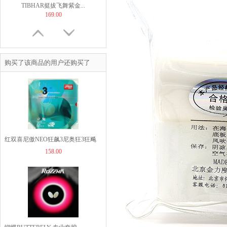
TIBHAR挺拔飞舞紫金...
169.00
购买了该商品的用户还购买了
【非正常底板尺寸】But...
60.00
红双喜尼傲NEO狂飙3尼奥狂3狂飚
158.00
三（含37度柔）
JOOLA优拉乒乓球拍套...
49.00