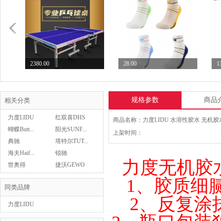
2380.00
28.00
1
七二九729乒乓球台专业...
Butterfly蝴蝶乒...
S
规格参数
商品
相关分类
力度LIDU
红双喜DHS
蝴蝶Butt...
阳光SUNF...
上架时间：
典驰
塔特尔TUT...
28.00
Butterfly蝴蝶乒...
海夫Haif...
锐驰
Butterfly蝴蝶乒...
29.00
力度无机胶水
世奥得
捷沃GEWO
1、
胶质细腻
同类品牌
2、
反复涂
力度LIDU