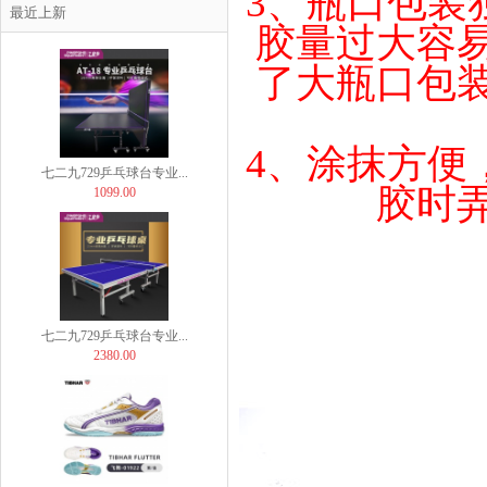
3、
瓶口包装
七二九729乒乓球台专业...
最近上新
胶量过大容
899.00
了大瓶口包
4、
涂抹方便
七二九729乒乓球台专业...
胶时
1099.00
七二九729乒乓球台专业...
2380.00