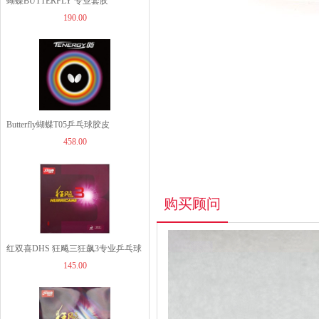
蝴蝶BUTTERFLY 专业套胶
JOOLA优拉雨果同款乒...
190.00
ROZENA（06020） 罗泽娜罗泽纳
1260.00
玫瑰套胶
JOOLA优拉雨果同款乒...
Butterfly蝴蝶T05乒乓球胶皮
960.00
458.00
（05800）TENERGY 05涩性反胶套
胶
购买顾问
JOOLA优拉雨果乒乓球...
319.00
红双喜DHS 狂飚三狂飙3专业乒乓球
145.00
粘性反胶套胶狂飙普狂3套胶