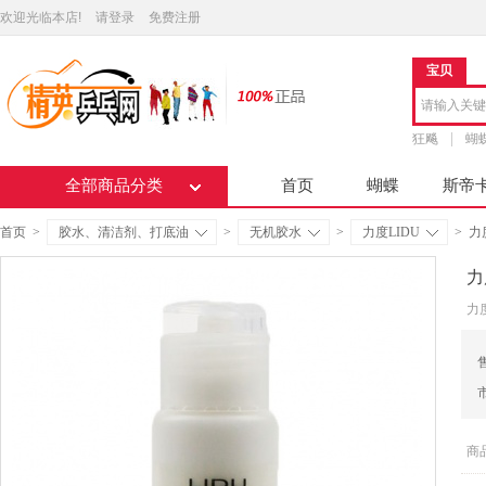
欢迎光临本店!
请登录
免费注册
宝贝
狂飚
蝴
全部商品分类
首页
蝴蝶
斯帝
首页
>
胶水、清洁剂、打底油
>
无机胶水
>
力度LIDU
>
力
力
力
商