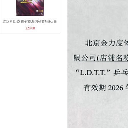
红双喜DHS 橙省橙海绵省套狂飙3狂
220.00
飚三狂飚3/省狂3反胶套胶