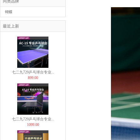
同类品牌
蝴蝶
BUTTERFLY
Butterfly蝴蝶乒...
最近上新
29.00
七二九729乒乓球台专业...
899.00
七二九729乒乓球台专业...
1099.00