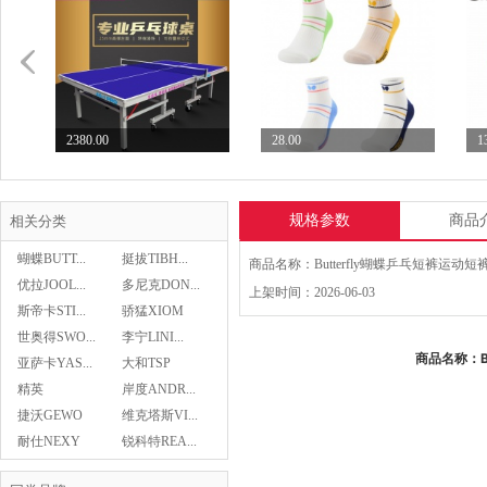
2380.00
28.00
1
七二九729乒乓球台专业...
Butterfly蝴蝶乒...
S
规格参数
商品
相关分类
蝴蝶BUTT...
挺拔TIBH...
优拉JOOL...
多尼克DON...
上架时间：2026-06-03
斯帝卡STI...
骄猛XIOM
28.00
世奥得SWO...
李宁LINI...
Butterfly蝴蝶乒...
商品名称：B
亚萨卡YAS...
大和TSP
精英
岸度ANDR...
Asics亚瑟士乒乓球鞋...
捷沃GEWO
维克塔斯VI...
439.00
耐仕NEXY
锐科特REA...