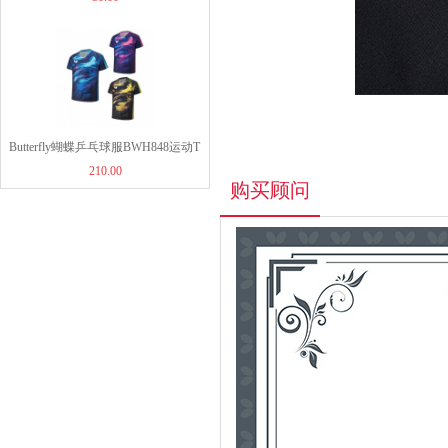
胶洗胶棉海绵擦
Butterfly蝴蝶乒乓球服BWH848运动T
210.00
恤短袖比赛服运动衫3色可选
购买顾问