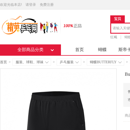
欢迎光临本店!
请登录
免费注册
宝贝
狂飚
蝴
全部商品分类
首页
蝴蝶
斯帝
首页
>
服装、球鞋、球袜
>
乒乓服装
>
蝴蝶BUTTERFLY
>
B
商