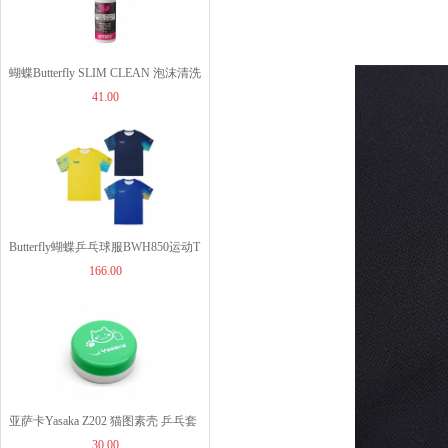
蝴蝶Butterfly SLIM CLEAN 泡沫清洗
JOOLA优拉乒乓球拍套...
41.00
剂 76640 50ml装
49.00
JOOLA优拉雨果同款乒...
Butterfly蝴蝶乒乓球服BWH850运动T
1260.00
166.00
恤短袖比赛服运动衫3色可选
JOOLA优拉雨果同款乒...
960.00
亚萨卡Yasaka Z202 猫图素壳 乒乓套
30.00