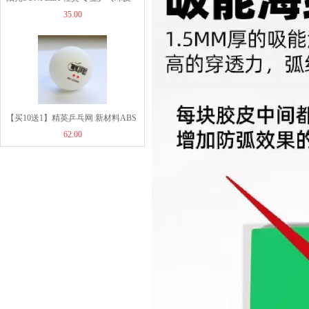
35.00
手轻量型粘性反胶套胶
【买10送1】精英乒乓网 新材料ABS
62.00
40+ 二星训练乒乓球 100粒装