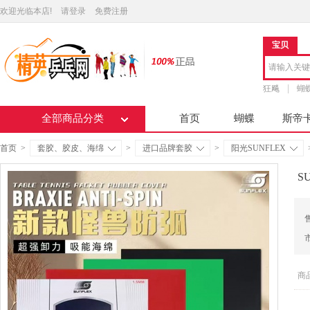
欢迎光临本店!
请登录
免费注册
宝贝
狂飚
蝴
全部商品分类
首页
蝴蝶
斯帝
首页
>
套胶、胶皮、海绵
>
进口品牌套胶
>
阳光SUNFLEX
S
商