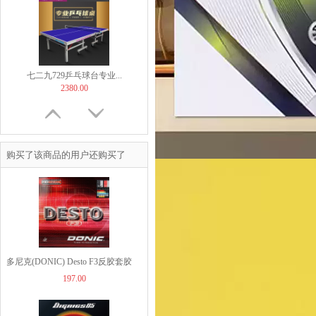
七二九729乒乓球台专业...
2380.00
购买了该商品的用户还购买了
TIBHAR挺拔飞舞紫金...
169.00
多尼克(DONIC) Desto F3反胶套胶
197.00
【非正常底板尺寸】But...
60.00