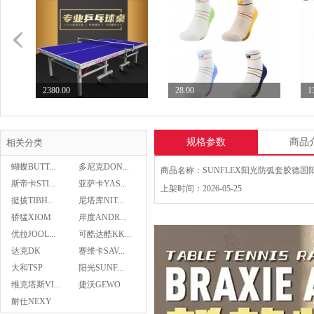
2380.00
28.00
1
七二九729乒乓球台专业...
Butterfly蝴蝶乒...
S
规格参数
商品
相关分类
蝴蝶BUTT...
多尼克DON...
斯帝卡STI...
亚萨卡YAS...
上架时间：2026-05-25
挺拔TIBH...
尼塔库NIT...
28.00
骄猛XIOM
岸度ANDR...
Butterfly蝴蝶乒...
优拉JOOL...
可酷达酷KK...
达克DK
赛维卡SAV...
大和TSP
阳光SUNF...
Asics亚瑟士乒乓球鞋...
维克塔斯VI...
捷沃GEWO
439.00
耐仕NEXY