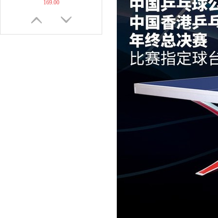
169.00
【非正常底板尺寸】But...
60.00
JOOLA优拉乒乓球拍套...
49.00
JOOLA优拉雨果同款乒...