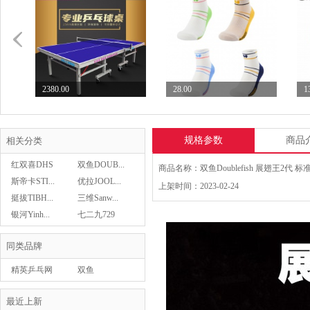
2380.00
28.00
1
七二九729乒乓球台专业...
Butterfly蝴蝶乒...
S
规格参数
商品
相关分类
红双喜DHS
双鱼DOUB...
斯帝卡STI...
优拉JOOL...
上架时间：2023-02-24
Butterfly蝴蝶乒...
挺拔TIBH...
三维Sanw...
28.00
29.00
银河Yinh...
七二九729
Butterfly蝴蝶乒...
同类品牌
精英乒乓网
双鱼
DOUBLEFISH
七二九729乒乓球台专业...
最近上新