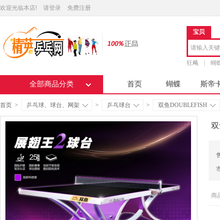
欢迎光临本店!
请登录
免费注册
宝贝
狂飚
蝴
全部商品分类
首页
蝴蝶
斯帝
首页
>
乒乓球、球台、网架
>
乒乓球台
>
双鱼DOUBLEFISH
双
商