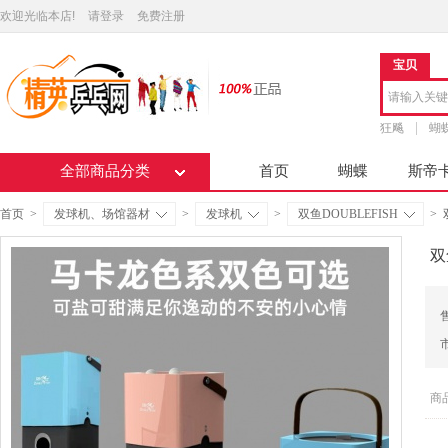
欢迎光临本店!
请登录
免费注册
宝贝
狂飚
蝴
全部商品分类
首页
蝴蝶
斯帝
首页
>
发球机、场馆器材
>
发球机
>
双鱼DOUBLEFISH
>
双
商