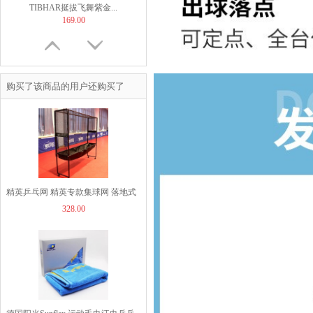
TIBHAR挺拔飞舞紫金...
169.00
购买了该商品的用户还购买了
【非正常底板尺寸】But...
60.00
精英乒乓网 精英专款集球网 落地式
328.00
乒乓球收球网球台回收网
JOOLA优拉乒乓球拍套...
49.00