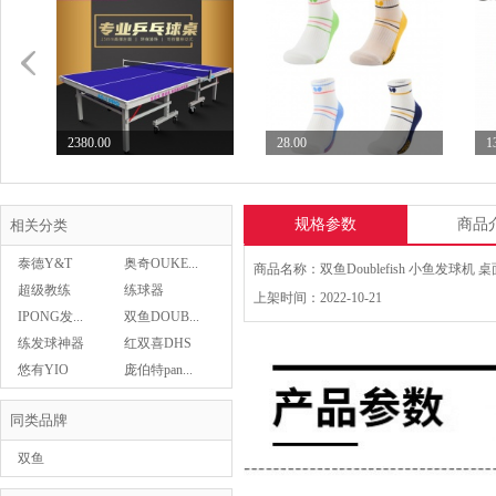
2380.00
28.00
1
七二九729乒乓球台专业...
Butterfly蝴蝶乒...
S
规格参数
商品
相关分类
泰德Y&T
奥奇OUKE...
超级教练
练球器
上架时间：2022-10-21
IPONG发...
双鱼DOUB...
28.00
Butterfly蝴蝶乒...
练发球神器
红双喜DHS
Butterfly蝴蝶乒...
29.00
悠有YIO
庞伯特pan...
同类品牌
双鱼
DOUBLEFISH