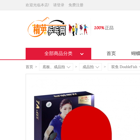
欢迎光临本店!
请登录
免费注册
全部商品分类
首页
蝴
首页
>
底板、成品拍
>
成品拍
>
双鱼 DoubleFish