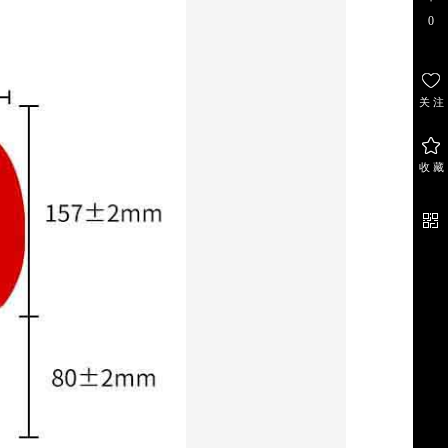
0
关 注
关注
店铺
收 藏
收 藏
商 品
官 方
微 信