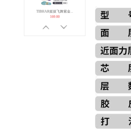
TIBHAR挺拔飞舞紫金...
169.00
【非正常底板尺寸】But...
60.00
JOOLA优拉乒乓球拍套...
49.00