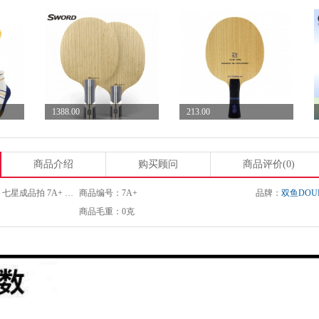
1388.00
213.00
Sword世奥得破界问穹...
郗恩庭A9乒乓球拍底板5...
商品介绍
购买顾问
商品评价(0)
商品名称：双鱼Doublefish 七星成品拍 7A+ 五层纯木结构附赠三星球
商品编号：7A+
品牌：
双鱼DOUB
商品毛重：0克