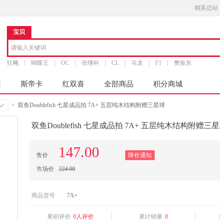
精英总站
宝贝
狂飚
蝴蝶王
OC
张继科
CL
马龙
F1
樊振东
蝶
斯帝卡
红双喜
全部商品
积分商城
>
双鱼Doublefish 七星成品拍 7A+ 五层纯木结构附赠三星球
双鱼Doublefish 七星成品拍 7A+ 五层纯木结构附赠三
147.00
售价
降价通知
市场价
224.00
商品货号
7A+
累积评价
0人评价
累计销量
0