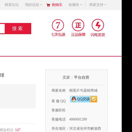
精英论坛
我的信息
购物车
收藏夹
商家支持
星球
卖家：
平台自营
商家名称 精英乒乓器材商城
客 服 QQ
客服旺旺
客服电话
4006001289
所在地区：
河北省沧州市解放西
赠送积分
147