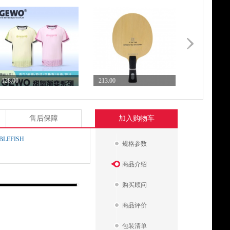
128.00
213.00
243.00
Gewo杰沃甜氧渐变乒乓...
郗恩庭A8乒乓球拍底板5...
郗恩庭A5乒乓
售后保障
加入购物车
LEFISH
规格参数
商品介绍
购买顾问
商品评价
包装清单