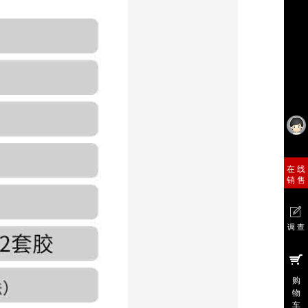
销 售
在 线
销 售
调 查
在 线
调 查
购
物
车