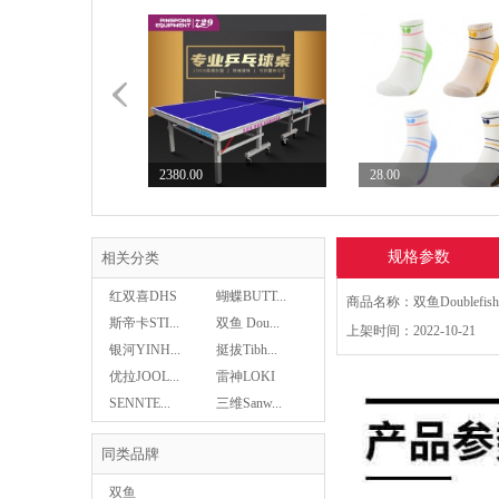
2380.00
28.00
七二九729乒乓球台专业...
Butterfly蝴蝶乒...
规格参数
相关分类
红双喜DHS
蝴蝶BUTT...
斯帝卡STI...
双鱼 Dou...
上架时间：2022-10-21
银河YINH...
挺拔Tibh...
28.00
Butterfly蝴蝶乒...
优拉JOOL...
雷神LOKI
Butterfly蝴蝶乒...
29.00
SENNTE...
三维Sanw...
同类品牌
双鱼