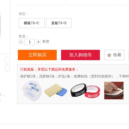
柄型：
横板7A+C
直板7A+E
数量：
有货
减少数量
增加数量
立即购买
加入购物车
收藏
订购底板，享受以下赠品和免费服务：
保护膜2张；洗胶棉1块；护边1条；免费粘拍（货到付款除外），下单
。
外）。
。