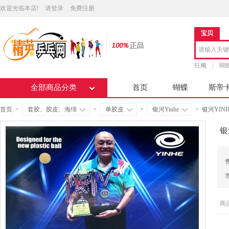
欢迎光临本店!
请登录
免费注册
宝贝
狂飚
蝴
全部商品分类
首页
蝴蝶
斯帝
首页
>
套胶、胶皮、海绵
>
单胶皮
>
银河Yinhe
>
银河YIN
银
商