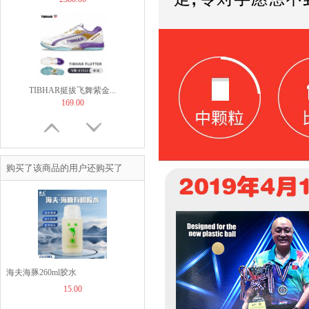
TIBHAR挺拔飞舞紫金...
169.00
购买了该商品的用户还购买了
【非正常底板尺寸】But...
60.00
海夫海豚260ml胶水
15.00
JOOLA优拉乒乓球拍套...