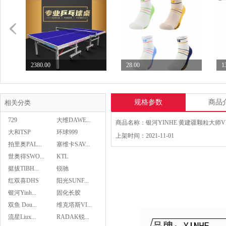
2380.00
28.00
1
七二九729乒乓球台专业...
Butterfly蝴蝶乒...
S
规格参数
商品
相关分类
729
大维DAWE...
大和TSP
环球999
上架时间：2021-11-01
拍里奥PAL...
塞维卡SAV...
28.00
世奥得SWO...
KTL
Butterfly蝴蝶乒...
挺拔TIBH...
锐驰
红双喜DHS
阳光SUNF...
银河Yinh...
固化长胶
双鱼 Dou...
维克塔斯VI...
Butterfly蝴蝶乒...
流星Liux...
RADAK锐...
29.00