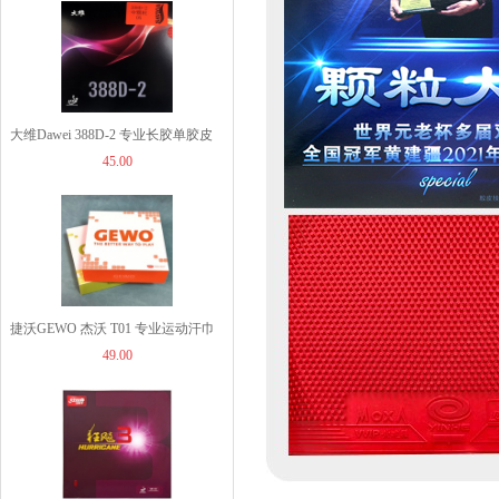
49.00
大维Dawei 388D-2 专业长胶单胶皮
JOOLA优拉雨果同款乒...
45.00
中颗粒进攻型长胶
1260.00
JOOLA优拉雨果同款乒...
捷沃GEWO 杰沃 T01 专业运动汗巾
960.00
49.00
长汗巾 纯棉运动毛巾 双色可选
JOOLA优拉雨果乒乓球...