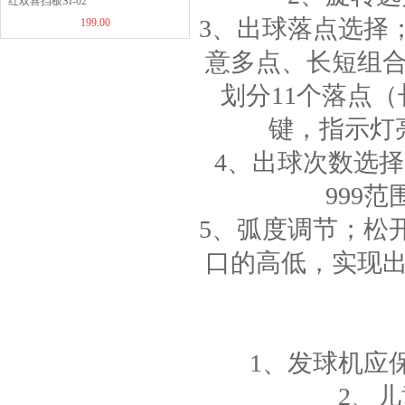
红双喜挡板SI-02
JOOLA优拉乒乓球拍套...
3、出球落点选择
199.00
49.00
意多点、长短组
划分11个落点（
键，指示灯
JOOLA优拉雨果同款乒...
4、出球次数选择
1260.00
999
5、弧度调节；松
口的高低，实现
JOOLA优拉雨果同款乒...
960.00
1、发球机应
2、