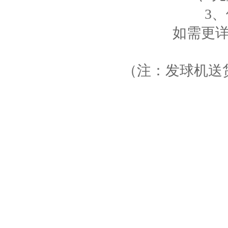
3
如需更
（注：发球机送