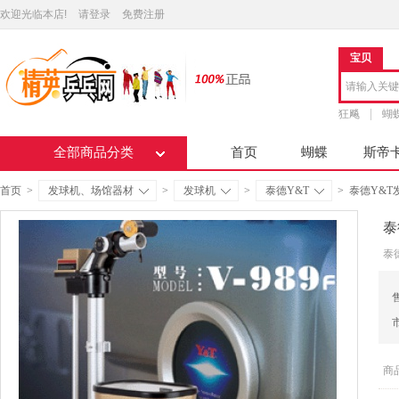
欢迎光临本店!
请登录
免费注册
宝贝
狂飚
蝴
全部商品分类
首页
蝴蝶
斯帝
首页
>
发球机、场馆器材
>
发球机
>
泰德Y&T
>
泰德Y&T发
泰
泰德
商