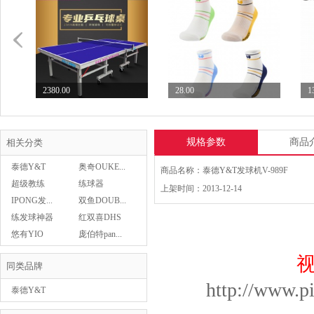
2380.00
28.00
1
七二九729乒乓球台专业...
Butterfly蝴蝶乒...
S
规格参数
商品
相关分类
泰德Y&T
奥奇OUKE...
商品名称：泰德Y&T发球机V-989F
超级教练
练球器
上架时间：2013-12-14
IPONG发...
双鱼DOUB...
28.00
Asics亚瑟士乒乓球鞋...
练发球神器
红双喜DHS
Butterfly蝴蝶乒...
439.00
悠有YIO
庞伯特pan...
同类品牌
http://www.p
泰德Y&T