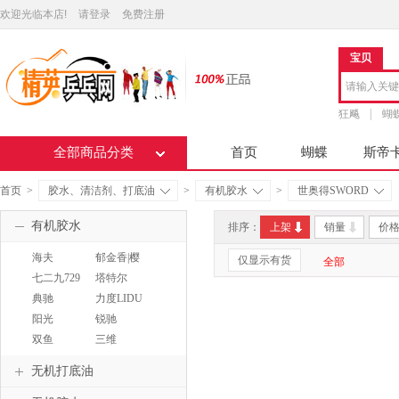
欢迎光临本店!
请登录
免费注册
宝贝
狂飚
蝴
全部商品分类
首页
蝴蝶
斯帝
首页
>
胶水、清洁剂、打底油
>
有机胶水
>
世奥得SWORD
有机胶水
排序：
上架
销量
价
海夫
郁金香|樱
仅显示有货
全部
花
七二九729
塔特尔
TUTTLE
典驰
力度LIDU
阳光
锐驰
SUNFLEX
双鱼
三维
Doublefish
SANWEI
无机打底油