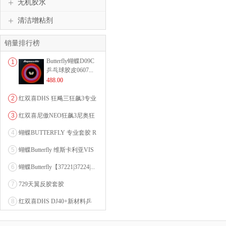
无机胶水
清洁增粘剂
销量排行榜
Butterfly蝴蝶D09C
1
乒乓球胶皮0607...
488.00
2
红双喜DHS 狂飚三狂飙3专业
乒乓球粘性反胶套胶...
3
红双喜尼傲NEO狂飙3尼奥狂
3狂飚三（含37度柔...
4
蝴蝶BUTTERFLY 专业套胶 R
OZENA（...
5
蝴蝶Butterfly 维斯卡利亚VIS
CARI...
6
蝴蝶Butterfly【37221|37224|...
7
729天翼反胶套胶
8
红双喜DHS DJ40+新材料乒
乓球 WTT系列...