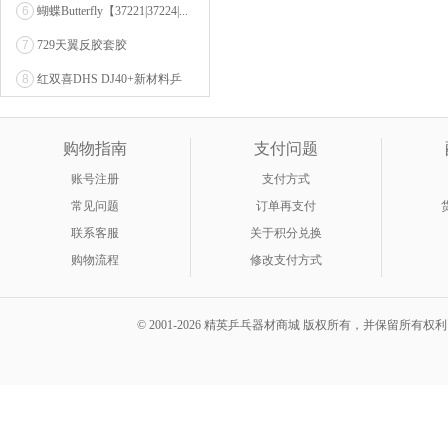
6
蝴蝶Butterfly【37221|37224|...
7
729天翼反胶套胶
8
红双喜DHS DJ40+新材料乒
乓球 WTT系列...
购物指南
支付问题
账号注册
支付方式
常见问题
订单再支付
联系客服
关于积分兑换
购物流程
修改支付方式
© 2001-2026 精英乒乓器材商城 版权所有，并保留所有权利。 A