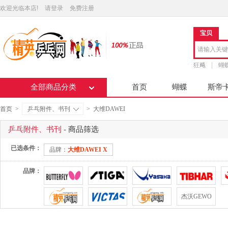
欢迎光临本店!
请登录
免费注册
宝贝
狂飚
蝴
全部商品分类
首页
蝴蝶
斯帝
首页
>
乒乓附件、书刊
>
大维DAWEI
乒乓附件、书刊 -
商品筛选
已选条件：
品牌：
大维DAWEI X
品牌：
杰沃GEWO