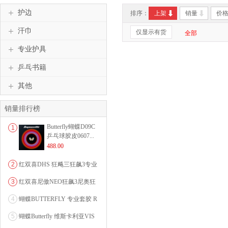
护边
排序：
上架
销量
价
汗巾
仅显示有货
全部
专业护具
乒乓书籍
其他
销量排行榜
Butterfly蝴蝶D09C
1
乒乓球胶皮0607...
488.00
2
红双喜DHS 狂飚三狂飙3专业
乒乓球粘性反胶套胶...
3
红双喜尼傲NEO狂飙3尼奥狂
3狂飚三（含37度柔...
4
蝴蝶BUTTERFLY 专业套胶 R
OZENA（...
5
蝴蝶Butterfly 维斯卡利亚VIS
CARI...