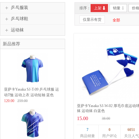
乒乓服装
排序：
上架
销量
价
乒乓球鞋
仅显示有货
全部
运动袜
新品推荐
亚萨卡Yasaka SJ-T-09 乒乓球服 运
动T恤 运动上衣 运动短袖 蓝色
120.00
259.00
亚萨卡Yasaka SJ-W-02 厚毛巾底运动
袜 运动袜 白蓝色
15.00
38.00
7
0
6051
商品销量
用户评论
关注人气