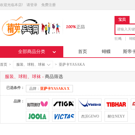
欢迎光临本店!
请登录
免费注册
宝贝
狂飚
蝴
全部商品分类
首页
蝴蝶
斯帝
首页
>
服装、球鞋、球袜
>
亚萨卡YASAKA
服装、球鞋、球袜 -
商品筛选
已选条件：
品牌：
亚萨卡YASAKA X
品牌：
杰沃GEWO
耐仕NEXY