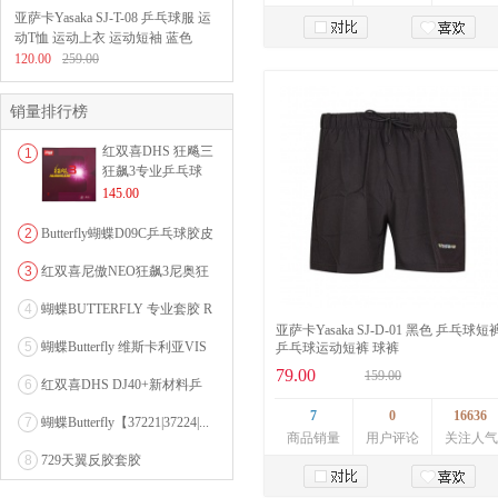
亚萨卡Yasaka SJ-T-08 乒乓球服 运
动T恤 运动上衣 运动短袖 蓝色
120.00
259.00
加入购物车
销量排行榜
红双喜DHS 狂飚三
1
狂飙3专业乒乓球
粘性反胶套胶...
145.00
2
Butterfly蝴蝶D09C乒乓球胶皮
0607...
3
红双喜尼傲NEO狂飙3尼奥狂
3狂飚三（含37度柔...
4
蝴蝶BUTTERFLY 专业套胶 R
亚萨卡Yasaka SJ-D-01 黑色 乒乓球短
OZENA（...
5
蝴蝶Butterfly 维斯卡利亚VIS
乒乓球运动短裤 球裤
CARI...
79.00
159.00
6
红双喜DHS DJ40+新材料乒
乓球 WTT系列...
7
0
16636
7
蝴蝶Butterfly【37221|37224|...
商品销量
用户评论
关注人气
8
729天翼反胶套胶