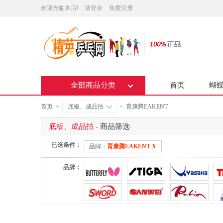
欢迎光临本店!
请登录
免费注册
全部商品分类
首页
蝴
首页
>
底板、成品拍
>
育康腾EAKENT
底板、成品拍 -
商品筛选
已选条件：
品牌：
育康腾EAKENT X
品牌：
雷蛇RAZER
森淘SENNTEL
旋转王SPINLORD
超皇