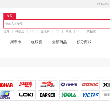
精英总站
宝贝
狂飚
蝴蝶王
OC
张继科
CL
马龙
F1
樊振东
蝶
斯帝卡
红双喜
全部商品
积分商城
流星L
Superkaiser
耐仕NEXY
卓隆
郗恩庭