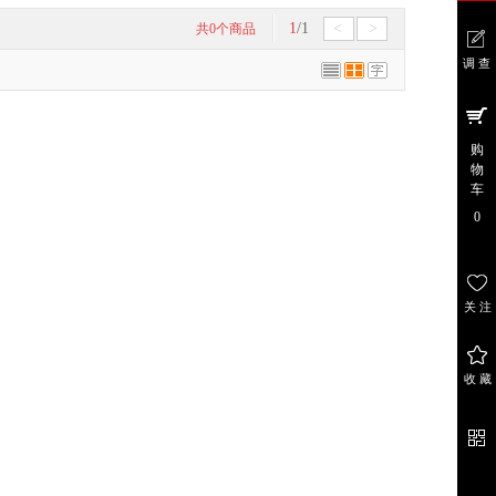
1
/1
<
>
共
0
个商品
调 查
在 线
调 查
购
物
车
0
关 注
关注
店铺
收 藏
收 藏
商 品
官 方