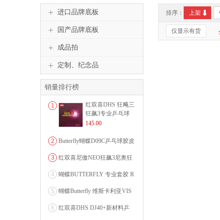
进口品牌底板
排序：
上架
国产品牌底板
仅显示有货
成品拍
定制、纪念品
销量排行榜
红双喜DHS 狂飚三
1
狂飙3专业乒乓球
粘性反胶套胶...
145.00
2
Butterfly蝴蝶D09C乒乓球胶皮
0607...
3
红双喜尼傲NEO狂飙3尼奥狂
3狂飚三（含37度柔...
4
蝴蝶BUTTERFLY 专业套胶 R
OZENA（...
5
蝴蝶Butterfly 维斯卡利亚VIS
CARI...
6
红双喜DHS DJ40+新材料乒
乓球 WTT系列...