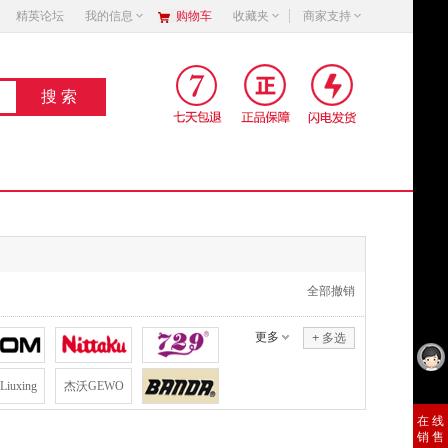
精英论坛
我的信息
购物车
收藏夹
商家支持
全部撤销
更多
+
多选
iuxing
杰沃GEWO
销 售
在 线
销 售