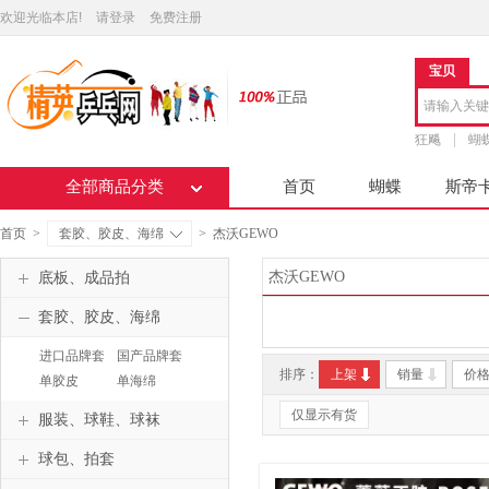
欢迎光临本店!
请登录
免费注册
宝贝
狂飚
蝴
全部商品分类
首页
蝴蝶
斯帝
首页
>
套胶、胶皮、海绵
>
杰沃GEWO
杰沃GEWO
底板、成品拍
套胶、胶皮、海绵
进口品牌套
国产品牌套
排序：
上架
销量
价
胶
胶
单胶皮
单海绵
仅显示有货
服装、球鞋、球袜
球包、拍套