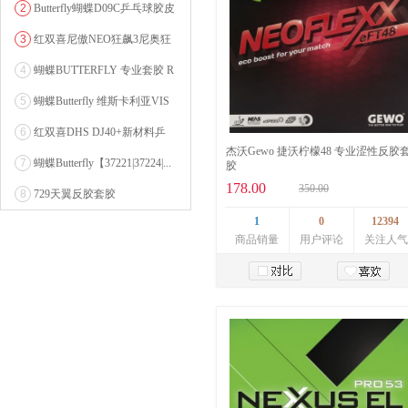
2
Butterfly蝴蝶D09C乒乓球胶皮
0607...
3
红双喜尼傲NEO狂飙3尼奥狂
3狂飚三（含37度柔...
4
蝴蝶BUTTERFLY 专业套胶 R
OZENA（...
5
蝴蝶Butterfly 维斯卡利亚VIS
CARI...
6
红双喜DHS DJ40+新材料乒
杰沃Gewo 捷沃柠檬48 专业涩性反胶
乓球 WTT系列...
7
蝴蝶Butterfly【37221|37224|...
胶
178.00
350.00
8
729天翼反胶套胶
1
0
12394
商品销量
用户评论
关注人气
加入购物车