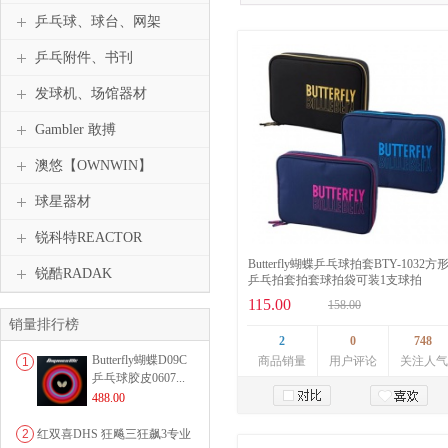
乒乓球、球台、网架
乒乓附件、书刊
发球机、场馆器材
Gambler 敢搏
澳悠【OWNWIN】
球星器材
锐科特REACTOR
Butterfly蝴蝶乒乓球拍套BTY-1032方
锐酷RADAK
乒乓拍套拍套球拍袋可装1支球拍
115.00
158.00
销量排行榜
2
0
748
Butterfly蝴蝶D09C
商品销量
用户评论
关注人气
1
乒乓球胶皮0607...
488.00
加入购物车
2
红双喜DHS 狂飚三狂飙3专业