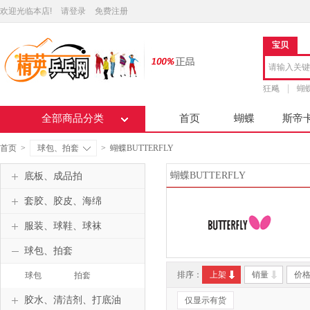
欢迎光临本店!
请登录
免费注册
宝贝
狂飚
蝴
全部商品分类
首页
蝴蝶
斯帝
首页
>
球包、拍套
>
蝴蝶BUTTERFLY
蝴蝶BUTTERFLY
底板、成品拍
套胶、胶皮、海绵
服装、球鞋、球袜
球包、拍套
排序：
上架
销量
价
球包
拍套
胶水、清洁剂、打底油
仅显示有货