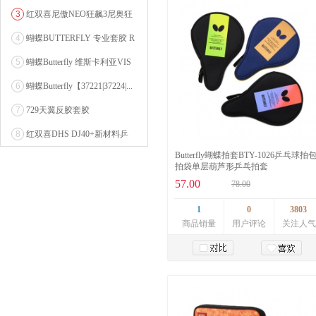
乒乓球粘性反胶套胶...
3
红双喜尼傲NEO狂飙3尼奥狂
3狂飚三（含37度柔...
4
蝴蝶BUTTERFLY 专业套胶 R
OZENA（...
5
蝴蝶Butterfly 维斯卡利亚VIS
CARI...
6
蝴蝶Butterfly【37221|37224|...
7
729天翼反胶套胶
8
红双喜DHS DJ40+新材料乒
乓球 WTT系列...
Butterfly蝴蝶拍套BTY-1026乒乓球拍
拍袋单层葫芦形乒乓拍套
57.00
78.00
1
0
3803
商品销量
用户评论
关注人气
加入购物车