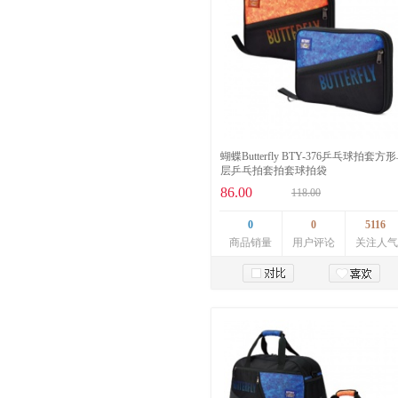
蝴蝶Butterfly BTY-376乒乓球拍套方
层乒乓拍套拍套球拍袋
86.00
118.00
0
0
5116
商品销量
用户评论
关注人气
加入购物车